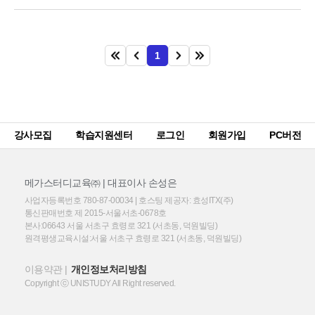
1
강사모집
학습지원센터
로그인
회원가입
PC버전
메가스터디교육㈜ | 대표이사 손성은
사업자등록번호 780-87-00034 | 호스팅 제공자: 효성ITX(주)
통신판매번호 제 2015-서울서초-0678호
본사:06643 서울 서초구 효령로 321 (서초동, 덕원빌딩)
원격평생교육시설:서울 서초구 효령로 321 (서초동, 덕원빌딩)
이용약관
개인정보처리방침
Copyright ⓒ UNISTUDY All Right reserved.