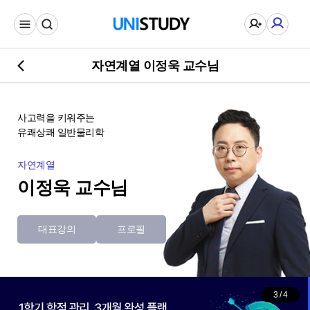
자연계열 이정욱 교수님
사고력을 키워주는
유쾌상쾌 일반물리학
자연계열
이정욱 교수님
대표강의
프로필
3
/
4