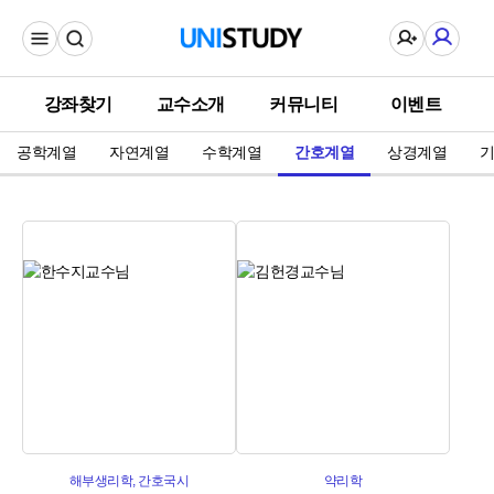
강좌찾기
교수소개
커뮤니티
이벤트
공학계열
자연계열
수학계열
간호계열
상경계열
기
해부생리학, 간호국시
약리학