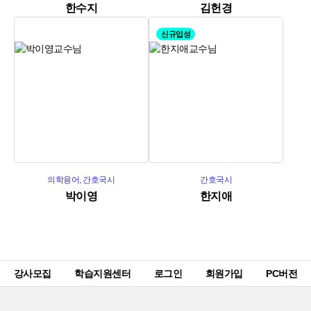
한수지
김헌경
신규입성
의학용어, 간호국시
간호국시
박이영
한지애
강사모집
학습지원센터
로그인
회원가입
PC버전