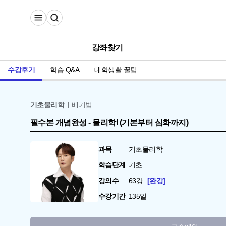
강좌찾기
수강후기
학습 Q&A
대학생활 꿀팁
기초물리학
배기범
필수본 개념완성 - 물리학l (기본부터 심화까지)
과목
기초물리학
학습단계
기초
강의수
63강
완강
수강기간
135일