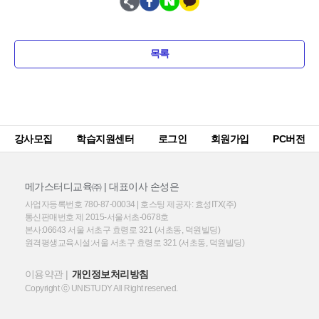
목록
강사모집
학습지원센터
로그인
회원가입
PC버전
메가스터디교육㈜ | 대표이사 손성은
사업자등록번호 780-87-00034 | 호스팅 제공자: 효성ITX(주)
통신판매번호 제 2015-서울서초-0678호
본사:06643 서울 서초구 효령로 321 (서초동, 덕원빌딩)
원격평생교육시설:서울 서초구 효령로 321 (서초동, 덕원빌딩)
이용약관
개인정보처리방침
Copyright ⓒ UNISTUDY All Right reserved.