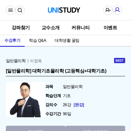
강좌찾기
교수소개
커뮤니티
이벤트
수강후기
학습 Q&A
대학생활 꿀팁
일반물리학
이정욱
BEST
[일반물리학] 대학기초물리학 (고등핵심+대학기초)
과목
일반물리학
학습단계
기초
강의수
26강
완강
수강기간
90일