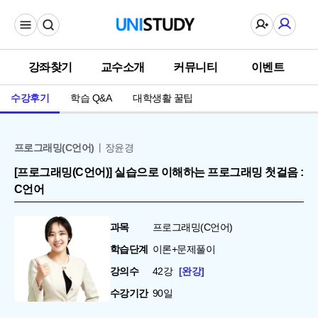
강좌찾기
교수소개
커뮤니티
이벤트
수강후기
학습 Q&A
대학생활 꿀팁
프로그래밍(C언어)
장윤경
[프로그래밍(C언어)] 실습으로 이해하는 프로그래밍 첫걸음 :
C언어
과목
프로그래밍(C언어)
학습단계
이론+문제풀이
강의수
42강
완강
수강기간
90일