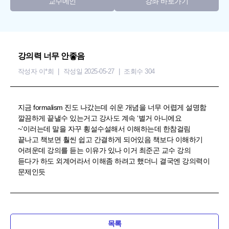
교수메인
강좌 바로가기
강의력 너무 안좋음
작성자 이*희
작성일 2025-05-27
조회수 304
지금 formalism 진도 나갔는데 쉬운 개념을 너무 어렵게 설명함
깔끔하게 끝낼수 있는거고 강사도 계속 ‘별거 아니에요
~’이러는데 말을 자꾸 횡설수설해서 이해하는데 한참걸림
끝나고 책보면 훨씬 쉽고 간결하게 되어있음 책보다 이해하기
어려운데 강의를 듣는 이유가 있나 이거 최준곤 교수 강의
듣다가 하도 외계어라서 이해좀 하려고 했더니 결국엔 강의력이
문제인듯
목록