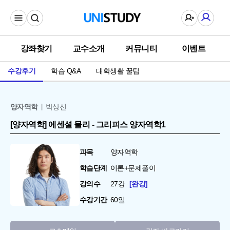
강좌찾기
교수소개
커뮤니티
이벤트
수강후기
학습 Q&A
대학생활 꿀팁
양자역학
박상신
[양자역학] 에센셜 물리 - 그리피스 양자역학1
과목
양자역학
학습단계
이론+문제풀이
강의수
27강
완강
수강기간
60일