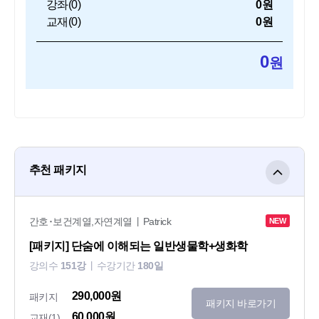
강좌(
0
)
0원
교재(
0
)
0원
0
원
추천 패키지
간호･보건계열,자연계열
Patrick
NEW
[패키지] 단숨에 이해되는 일반생물학+생화학
강의수
151강
수강기간
180일
290,000원
패키지
패키지 바로가기
60,000원
교재(1)