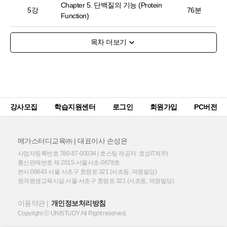
Chapter 5. 단백질의 기능 (Protein
5강
76분
Function)
6강
Chapter 6. 효소 (Enzymes) [1]
52분
7강
Chapter 6. 효소 (Enzymes) [2]
68분
Chapter 7. 탄수화물과 당생물학
8강
(Carbohydrates and Glycobiology)
72분
[1]
강사모집
학습지원센터
로그인
회원가입
PC버전
Chapter 7. 탄수화물과 당생물학
9강
(Carbohydrates and Glycobiology)
65분
메가스터디교육㈜ | 대표이사 손성은
[2]
사업자등록번호 780-87-00034 | 호스팅 제공자: 효성ITX(주)
통신판매번호 제 2015-서울서초-0678호
Chapter 8. 뉴클레오타이드와 핵산
10강
66분
본사:06643 서울 서초구 효령로 321 (서초동, 덕원빌딩)
(Nucleotides and Nucleic Acids) [1]
원격평생교육시설:서울 서초구 효령로 321 (서초동, 덕원빌딩)
Chapter 8. 뉴클레오타이드와 핵산
11강
59분
이용약관
개인정보처리방침
(Nucleotides and Nucleic Acids) [2]
Copyright ⓒ UNISTUDY All Right reserved.