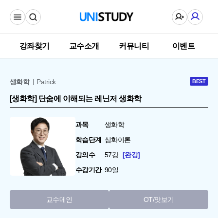
강좌찾기
교수소개
커뮤니티
이벤트
생화학
Patrick
BEST
[생화학] 단숨에 이해되는 레닌저 생화학
과목
생화학
학습단계
심화이론
강의수
57강
완강
수강기간
90일
교수메인
OT/맛보기