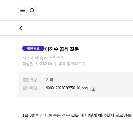
답변완료
이진수 곱셈 질문
작성자 박*용 (y**********3)
작성일 2023-03-05
과목 컴퓨터구조
질문유형
기타
첨부파일
9999_2023030550_01.png
1을 3회이상 더해주는 경우 같을 때 어떻게 해야할지 모르겠습